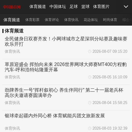
体育频道
中国体坛
足球
篮球
体育图片
体育频道
体育彩票
体育评论
体育快讯
花边体坛
时尚体育
综合
体育频道
全民健身日双赛齐发！小网球城市之星深圳分站赛及趣味赛
欢乐开打
体育快讯
2026-08-07 09:15:20
草原迎盛会 挥拍向未来 2026世界网球大师赛MT400方程豹
汽车-呼和浩特站隆重开幕
体育快讯
2026-08-05 16:10:09
劲牌养生一号“挥杆叙初心 养生伴同行” 第二十一届老兵杯
高尔夫邀请赛圆满举办
体育快讯
2026-08-04 15:58:25
银球牵起疆内外同心桥 体育赋能兵团文旅新发展
体育快讯
2026-08-03 19:32:39