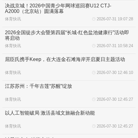
决战京城！2026中国青少年网球巡回赛U12 CTJ-
A2000（北京站）圆满落幕
体育快讯
2026-07-31 19:07:28
2026全国徒步大会暨第四届“长城-红色盐池健康行”活动即
将启动
体育快讯
2026-07-31 10:58:24
屈臣氏携手Keep，在大连金石滩海岸开启夏日主题活动
体育快讯
2026-07-30 12:46:10
江苏苏州：千年古莲“苏醒”绽放
体育快讯
2026-07-30 12:45:27
以人工智能破局 激活县域文旅融合新动能
体育快讯
2026-07-30 12:45:27