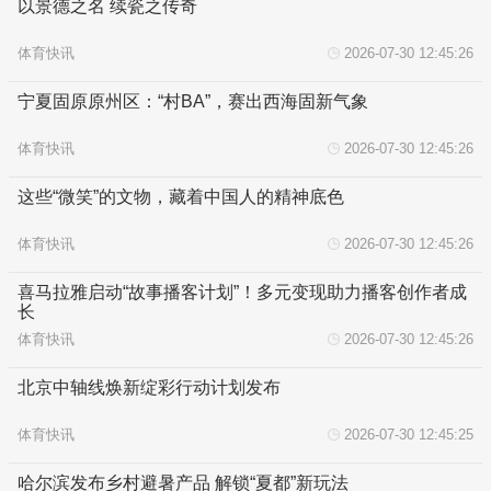
以景德之名 续瓷之传奇
体育快讯
2026-07-30 12:45:26
宁夏固原原州区：“村BA”，赛出西海固新气象
体育快讯
2026-07-30 12:45:26
这些“微笑”的文物，藏着中国人的精神底色
体育快讯
2026-07-30 12:45:26
喜马拉雅启动“故事播客计划”！多元变现助力播客创作者成
长
体育快讯
2026-07-30 12:45:26
北京中轴线焕新绽彩行动计划发布
体育快讯
2026-07-30 12:45:25
哈尔滨发布乡村避暑产品 解锁“夏都”新玩法